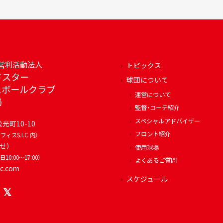
営利活動法人
トピックス
ドスター
球団について
スボールクラブ
運営について
局
監督・コーチ紹介
スペシャルアドバイザー
公光町10-10
フロント紹介
ィスS.I.C 内）
せ）
使用球場
日10:00～17:00）
よくあるご質問
bc.com
スケジュール