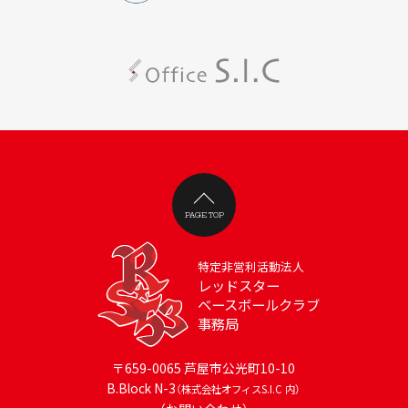
PAGE TOP
特定非営利活動法人
レッドスター
ベースボールクラブ
事務局
〒659-0065 芦屋市公光町10-10
B.Block N-3
（株式会社オフィスS.I.C 内）