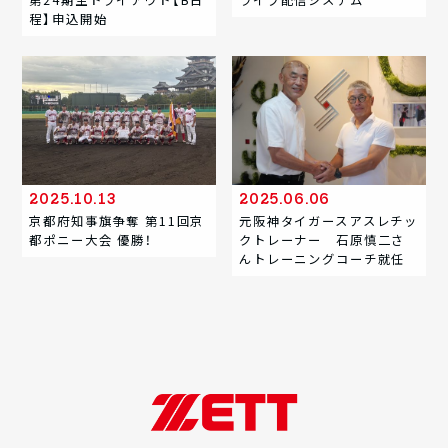
第24期生トライアウト【B日
ライブ配信システム
程】申込開始
2025.10.13
2025.06.06
京都府知事旗争奪 第11回京
元阪神タイガースアスレチッ
都ポニー大会 優勝！
クトレーナー 石原慎二さ
んトレーニングコーチ就任